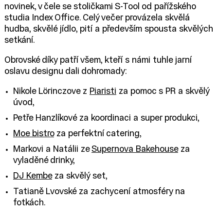
novinek, v čele se stoličkami S-Tool od pařížského
studia Index Office. Celý večer provázela skvělá
hudba, skvělé jídlo, pití a především spousta skvělých
setkání.
Obrovské díky patří všem, kteří s námi tuhle jarní
oslavu designu dali dohromady:
Nikole Lörinczove z
Piaristi
za pomoc s PR a skvělý
úvod,
Petře Hanzlíkové za koordinaci a super produkci,
Moe bistro
za perfektní catering,
Markovi a Natálii ze
Supernova Bakehouse
za
vyladěné drinky,
DJ Kembe
za skvělý set,
Tatianě Lvovské za zachycení atmosféry na
fotkách.