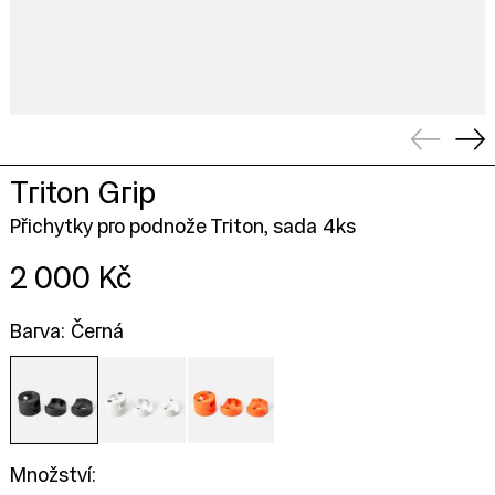
Předcho
Dal
Triton Grip
Přichytky pro podnože Triton, sada 4ks
Cena
2 000 Kč
Barva: Černá
Množství: