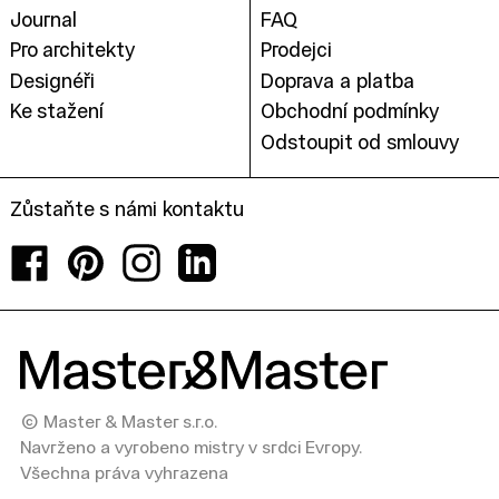
Journal
FAQ
Pro architekty
Prodejci
Designéři
Doprava a platba
Ke stažení
Obchodní podmínky
Odstoupit od smlouvy
Zůstaňte s námi kontaktu
Facebook
Pinterest
Instagram
LinkedIn
© Master & Master s.r.o.
Navrženo a vyrobeno mistry v srdci Evropy.
Všechna práva vyhrazena