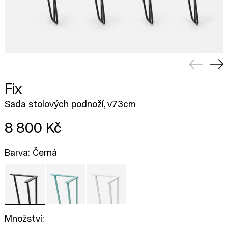
Předcho
Dal
Fix
Sada stolových podnoží, v73cm
Cena
8 800 Kč
Barva: Černá
Množství: