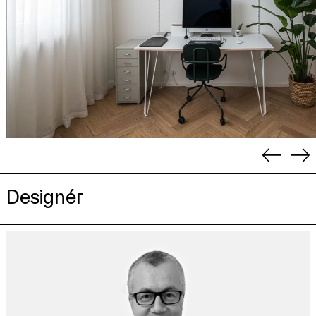
Předcho
Dal
Designér