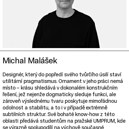
Michal Malášek
Designér, který do popředí svého tvůrčího úsilí staví
utilitární pragmatismus. Ornament v jeho práci nemá
místo – krásu shledává v dokonalém konstrukčním
řešení, jež nejenže dogmaticky sleduje funkci, ale
zároveň výslednému tvaru poskytuje mimořádnou
odolnost a stabilitu, a to i v případě extrémně
subtilních struktur. Své bohaté know-how z této
oblasti předává studentům na pražské UMPRUM, kde
se výrazně spolupodílí na výchově současné