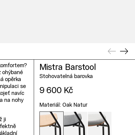
Předchoz
Dalš
 komfortem?
Mistra Barstool
 z ohýbané
Stohovatelná barovka
ná opěrka
nipulaci se
Cena
9 600 Kč
kojeť navíc
ka na nohy
Materiál: Oak Natur
 ji
rfektně
základní