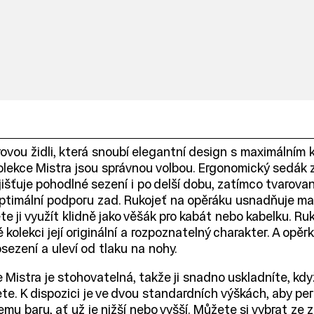
ovou židli, která snoubí elegantní design s maximálním
olekce Mistra jsou správnou volbou. Ergonomický sedák
ajišťuje pohodlné sezení i po delší dobu, zatímco tvarova
ptimální podporu zad. Rukojeť na opěráku usnadňuje ma
te ji využít klidně jako věšák pro kabát nebo kabelku. Ru
 kolekci její originální a rozpoznatelný charakter. A opěr
osezení a uleví od tlaku na nohy.
 Mistra je stohovatelná, takže ji snadno uskladníte, když
te. K dispozici je ve dvou standardních výškách, aby pe
emu baru, ať už je nižší nebo vyšší. Můžete si vybrat ze 