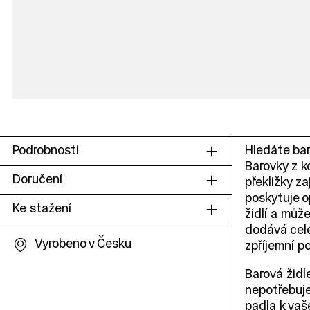
Podrobnosti
Hledáte bar
Barovky z k
Doručení
překližky z
poskytuje o
Ke stažení
židlí a může
dodává celé
Vyrobeno v Česku
zpříjemní p
Barová židle
nepotřebuje
padla k vaš