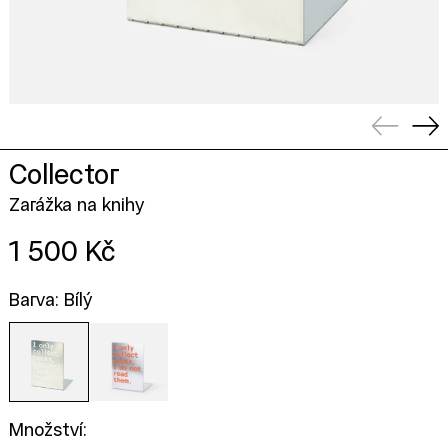
Předcho
Dal
Collector
Zarážka na knihy
Cena
1 500 Kč
Barva: Bílý
Množství: